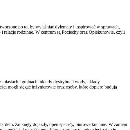
stworzone po to, by wyjaśniać dylematy i inspirować w sprawach,
i relacje rodzinne. W centrum są Pociechy oraz Opiekunowie, czyli
w miastach i gminach: układy dystrybucji wody, układy
eści mogli sięgać inżynierowie oraz osoby, które dopiero budują
tandardem. Zniknęły dojazdy, open space’y, biurowe kuchnie. W zamian
 marzeń? Tylko częściowo. Pierwszym wyzwaniem jest zatarcie