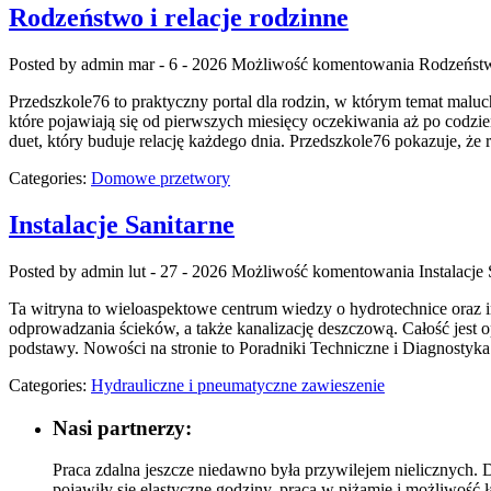
Rodzeństwo i relacje rodzinne
Posted by admin
mar - 6 - 2026
Możliwość komentowania
Rodzeństwo
Przedszkole76 to praktyczny portal dla rodzin, w którym temat malu
które pojawiają się od pierwszych miesięcy oczekiwania aż po codzi
duet, który buduje relację każdego dnia. Przedszkole76 pokazuje, że r
Categories:
Domowe przetwory
Instalacje Sanitarne
Posted by admin
lut - 27 - 2026
Możliwość komentowania
Instalacje
Ta witryna to wieloaspektowe centrum wiedzy o hydrotechnice oraz in
odprowadzania ścieków, a także kanalizację deszczową. Całość jest op
podstawy. Nowości na stronie to Poradniki Techniczne i Diagnostyka
Categories:
Hydrauliczne i pneumatyczne zawieszenie
Nasi partnerzy:
Praca zdalna jeszcze niedawno była przywilejem nielicznych. D
pojawiły się elastyczne godziny, praca w piżamie i możliwo