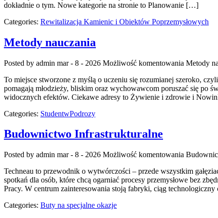
dokładnie o tym. Nowe kategorie na stronie to Planowanie […]
Categories:
Rewitalizacja Kamienic i Obiektów Poprzemysłowych
Metody nauczania
Posted by admin
mar - 8 - 2026
Możliwość komentowania
Metody na
To miejsce stworzone z myślą o uczeniu się rozumianej szeroko, czyl
pomagają młodzieży, bliskim oraz wychowawcom poruszać się po świe
widocznych efektów. Ciekawe adresy to Żywienie i zdrowie i Nowin
Categories:
StudentwPodrozy
Budownictwo Infrastrukturalne
Posted by admin
mar - 8 - 2026
Możliwość komentowania
Budownict
Techneau to przewodnik o wytwórczości – przede wszystkim gałęziach 
spotkań dla osób, które chcą ogarniać procesy przemysłowe bez zbędn
Pracy. W centrum zainteresowania stoją fabryki, ciąg technologiczn
Categories:
Buty na specjalne okazje