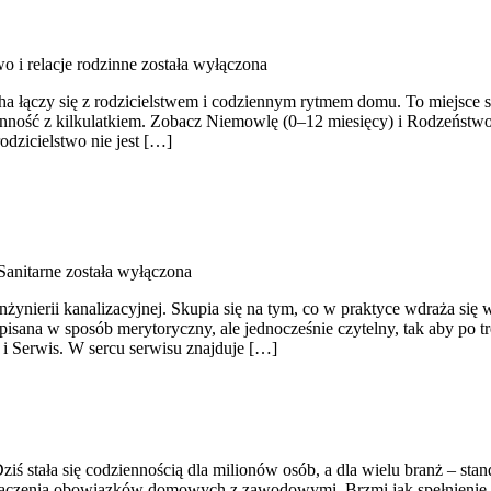
 i relacje rodzinne
została wyłączona
cha łączy się z rodzicielstwem i codziennym rytmem domu. To miejsce 
enność z kilkulatkiem. Zobacz Niemowlę (0–12 miesięcy) i Rodzeństwo 
odzicielstwo nie jest […]
 Sanitarne
została wyłączona
żynierii kanalizacyjnej. Skupia się na tym, co w praktyce wdraża się 
isana w sposób merytoryczny, ale jednocześnie czytelny, tak aby po tr
 i Serwis. W sercu serwisu znajduje […]
ziś stała się codziennością dla milionów osób, a dla wielu branż – s
ść łączenia obowiązków domowych z zawodowymi. Brzmi jak spełnienie