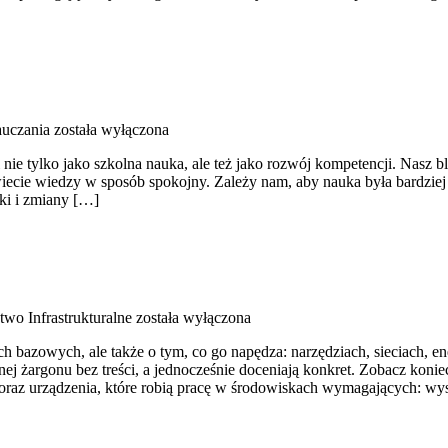
uczania
została wyłączona
i nie tylko jako szkolna nauka, ale też jako rozwój kompetencji. Nasz
cie wiedzy w sposób spokojny. Zależy nam, aby nauka była bardziej p
ki i zmiany […]
wo Infrastrukturalne
została wyłączona
bazowych, ale także o tym, co go napędza: narzędziach, sieciach, ene
ej żargonu bez treści, a jednocześnie doceniają konkret. Zobacz koni
y oraz urządzenia, które robią pracę w środowiskach wymagających: w