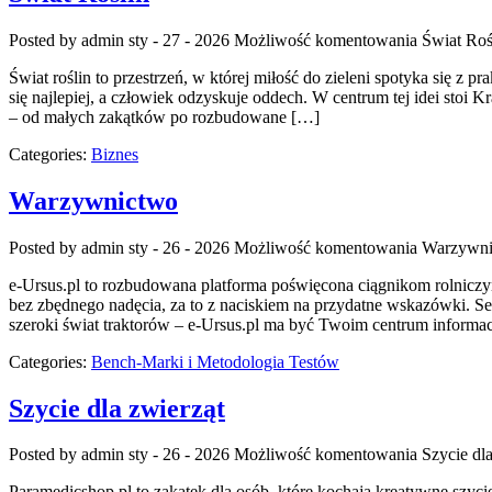
Posted by admin
sty - 27 - 2026
Możliwość komentowania
Świat Roś
Świat roślin to przestrzeń, w której miłość do zieleni spotyka się z
się najlepiej, a człowiek odzyskuje oddech. W centrum tej idei sto
– od małych zakątków po rozbudowane […]
Categories:
Biznes
Warzywnictwo
Posted by admin
sty - 26 - 2026
Możliwość komentowania
Warzywni
e-Ursus.pl to rozbudowana platforma poświęcona ciągnikom rolniczym
bez zbędnego nadęcia, za to z naciskiem na przydatne wskazówki. Se
szeroki świat traktorów – e-Ursus.pl ma być Twoim centrum informa
Categories:
Bench-Marki i Metodologia Testów
Szycie dla zwierząt
Posted by admin
sty - 26 - 2026
Możliwość komentowania
Szycie dl
Paramedicshop.pl to zakątek dla osób, które kochają kreatywne szycie