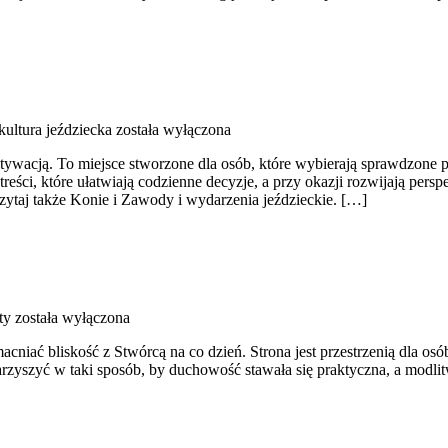
 kultura jeździecka
została wyłączona
otywacją. To miejsce stworzone dla osób, które wybierają sprawdzone p
reści, które ułatwiają codzienne decyzje, a przy okazji rozwijają per
zytaj także Konie i Zawody i wydarzenia jeździeckie. […]
ty
została wyłączona
niać bliskość z Stwórcą na co dzień. Strona jest przestrzenią dla osó
owarzyszyć w taki sposób, by duchowość stawała się praktyczna, a modlit