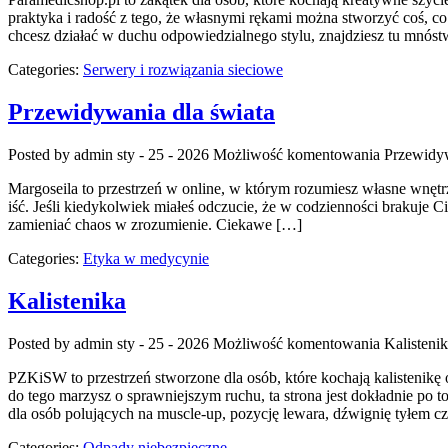
praktyka i radość z tego, że własnymi rękami można stworzyć coś, co 
chcesz działać w duchu odpowiedzialnego stylu, znajdziesz tu mnós
Categories:
Serwery i rozwiązania sieciowe
Przewidywania dla świata
Posted by admin
sty - 25 - 2026
Możliwość komentowania
Przewidyw
Margoseila to przestrzeń w online, w którym rozumiesz własne wnętrze
iść. Jeśli kiedykolwiek miałeś odczucie, że w codzienności brakuje Ci
zamieniać chaos w zrozumienie. Ciekawe […]
Categories:
Etyka w medycynie
Kalistenika
Posted by admin
sty - 25 - 2026
Możliwość komentowania
Kalisteni
PZKiSW to przestrzeń stworzone dla osób, które kochają kalistenikę
do tego marzysz o sprawniejszym ruchu, ta strona jest dokładnie po 
dla osób polujących na muscle-up, pozycję lewara, dźwignię tyłem cz
Categories:
Odpady niebezpieczne