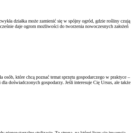
 zwykła działka może zamienić się w spójny ogród, gdzie rośliny czują
dnocześnie daje ogrom możliwości do tworzenia nowoczesnych założeń
a osób, które chcą poznać temat sprzętu gospodarczego w praktyce –
la doświadczonych gospodarzy. Jeśli interesuje Cię Ursus, ale także
niepowtarzalne stylizacje. To strona, na której liczy się inwencja,