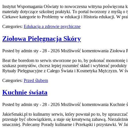
Instytut Wspomagania Oświaty to nowoczesna witryna poświęcona kszt
materiały dotyczące szkolnej praktyki. To portal tworzony z myśl
Ciekawe kategorie to Problemy w edukacji i Historia edukacji. W pra
Categories:
Edukacja a zdrowie psychiczne
Ziołowa Pielęgnacja Skóry
Posted by admin
sty - 28 - 2026
Możliwość komentowania
Ziołowa P
Beat the boredom to serwis stworzone po to, by pokonać monotonię i z
szukasz pomysłów, chcesz lepiej rozumieć skład i wybierać produkty 
Rytuały Pielęgnacyjne z Całego Świata i Kosmetyka Mężczyzn. W św
Categories:
Przed ślubem
Kuchnie świata
Posted by admin
sty - 28 - 2026
Możliwość komentowania
Kuchnie ś
JakieSmaki.pl to kulinarny serwis, który powstał po to, by upraszcz
przestaje być obowiązkiem, a staje się kreatywną zabawą. Niezależnie 
smaczniej. Polecamy Porady kulinarne i Przekąski i przystawki. W Ja