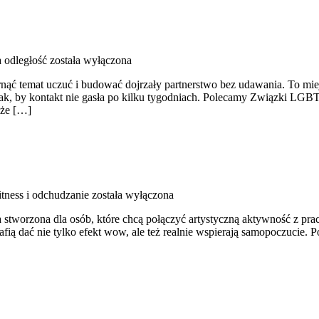
a odległość
została wyłączona
garnąć temat uczuć i budować dojrzały partnerstwo bez udawania. To mi
k, by kontakt nie gasła po kilku tygodniach. Polecamy Związki LGBTQ
kże […]
itness i odchudzanie
została wyłączona
 stworzona dla osób, które chcą połączyć artystyczną aktywność z prac
rafią dać nie tylko efekt wow, ale też realnie wspierają samopoczucie. 