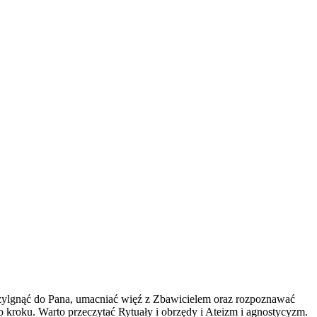
przylgnąć do Pana, umacniać więź z Zbawicielem oraz rozpoznawać
po kroku. Warto przeczytać Rytuały i obrzędy i Ateizm i agnostycyzm.