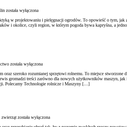
lin
została wyłączona
 praktyką w projektowaniu i pielęgnacji ogrodów. To opowieść o tym, jak
i Kraków i okolice, czyli region, w którym pogoda bywa kapryśna, a je
ctwo
została wyłączona
 oraz szeroko rozumianej sprzętowi rolnemu. To miejsce stworzone dl
rwis gromadzi treści zarówno dla nowych użytkowników maszyn, jak i d
cji. Polecamy Technologie rolnicze i Maszyny […]
a zwierząt
została wyłączona
 oraz przerabianie ubrań tak, by z pozornie zwykłych rzeczy powstawały 