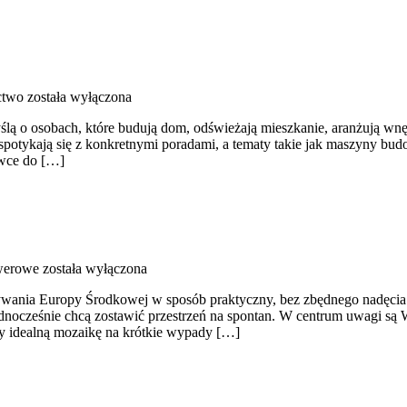
ctwo
została wyłączona
yślą o osobach, które budują dom, odświeżają mieszkanie, aranżują wn
spotykają się z konkretnymi poradami, a tematy takie jak maszyny bud
owce do […]
owerowe
została wyłączona
krywania Europy Środkowej w sposób praktyczny, bez zbędnego nadęci
dnocześnie chcą zostawić przestrzeń na spontan. W centrum uwagi są Wę
zy idealną mozaikę na krótkie wypady […]