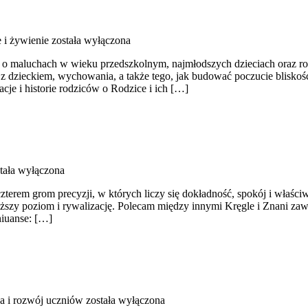
 i żywienie
została wyłączona
o maluchach w wieku przedszkolnym, najmłodszych dzieciach oraz rod
z dzieckiem, wychowania, a także tego, jak budować poczucie bliskośc
je i historie rodziców o Rodzice i ich […]
tała wyłączona
erem grom precyzji, w których liczy się dokładność, spokój i właściwy
wyższy poziom i rywalizację. Polecam między innymi Kręgle i Znani za
niuanse: […]
a i rozwój uczniów
została wyłączona