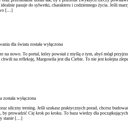
idealnie pasuje do sylwetki, charakteru i codziennego życia. Jeśli mar
two […]
ania dla świata
została wyłączona
 na nowo. To portal, który powstał z myślą o tym, abyś mógł przyjrzeć 
 chwili na refleksję, Margoseila jest dla Ciebie. To nie jest kolejna z
ka
została wyłączona
 oraz uliczny trening. Jeśli szukasz praktycznych porad, chcesz budo
to, by prowadzić Cię krok po kroku. To baza wiedzy dla początkujących
y stanie […]