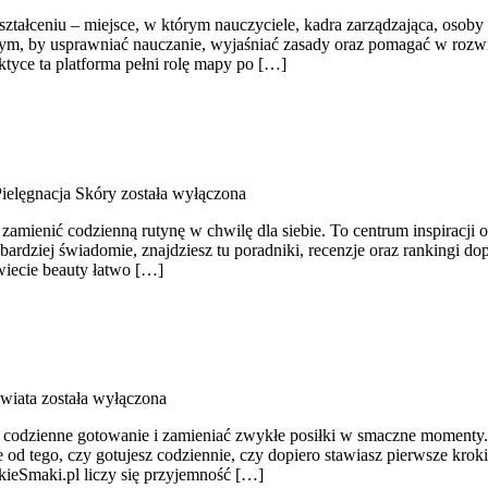
ałceniu – miejsce, w którym nauczyciele, kadra zarządzająca, osoby w
ą o tym, by usprawniać nauczanie, wyjaśniać zasady oraz pomagać w r
ktyce ta platforma pełni rolę mapy po […]
ielęgnacja Skóry
została wyłączona
amienić codzienną rutynę w chwilę dla siebie. To centrum inspiracji o
bardziej świadomie, znajdziesz tu poradniki, recenzje oraz rankingi 
iecie beauty łatwo […]
wiata
została wyłączona
ać codzienne gotowanie i zamieniać zwykłe posiłki w smaczne momenty. 
od tego, czy gotujesz codziennie, czy dopiero stawiasz pierwsze kroki, 
kieSmaki.pl liczy się przyjemność […]