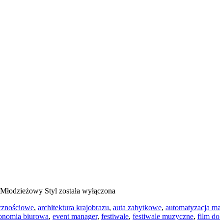
Młodzieżowy Styl
została wyłączona
cznościowe
,
architektura krajobrazu
,
auta zabytkowe
,
automatyzacja ma
onomia biurowa
,
event manager
,
festiwale
,
festiwale muzyczne
,
film d