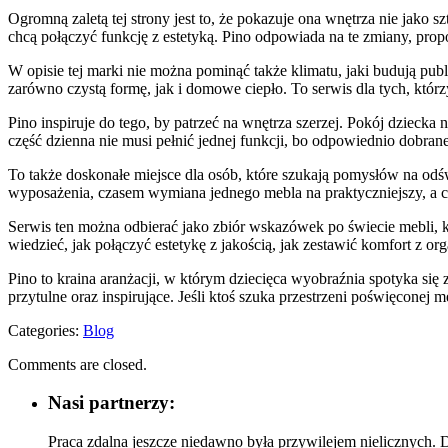
Ogromną zaletą tej strony jest to, że pokazuje ona wnętrza nie jako 
chcą połączyć funkcję z estetyką. Pino odpowiada na te zmiany, pro
W opisie tej marki nie można pominąć także klimatu, jaki budują pu
zarówno czystą formę, jak i domowe ciepło. To serwis dla tych, którz
Pino inspiruje do tego, by patrzeć na wnętrza szerzej. Pokój dzieck
część dzienna nie musi pełnić jednej funkcji, bo odpowiednio dobran
To także doskonałe miejsce dla osób, które szukają pomysłów na o
wyposażenia, czasem wymiana jednego mebla na praktyczniejszy, a c
Serwis ten można odbierać jako zbiór wskazówek po świecie mebli, kt
wiedzieć, jak połączyć estetykę z jakością, jak zestawić komfort z 
Pino to kraina aranżacji, w którym dziecięca wyobraźnia spotyka się 
przytulne oraz inspirujące. Jeśli ktoś szuka przestrzeni poświęconej
Categories:
Blog
Comments are closed.
Nasi partnerzy:
Praca zdalna jeszcze niedawno była przywilejem nielicznych. D