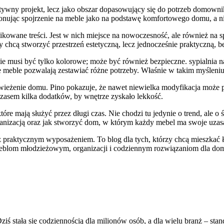
sztywny projekt, lecz jako obszar dopasowujący się do potrzeb domowni
ponując spojrzenie na meble jako na podstawę komfortowego domu, a ni
blikowane treści. Jest w nich miejsce na nowoczesność, ale również na
y chcą stworzyć przestrzeń estetyczną, lecz jednocześnie praktyczną, b
a nie musi być tylko kolorowe; może być również bezpieczne. sypialnia
e meble pozwalają zestawiać różne potrzeby. Właśnie w takim myśleniu 
dświeżenie domu. Pino pokazuje, że nawet niewielka modyfikacja moż
zasem kilka dodatków, by wnętrze zyskało lekkość.
óre mają służyć przez długi czas. Nie chodzi tu jedynie o trend, ale o
organizacją oraz jak stworzyć dom, w którym każdy mebel ma swoje uzas
z praktycznym wyposażeniem. To blog dla tych, którzy chcą mieszkać ła
 meblom młodzieżowym, organizacji i codziennym rozwiązaniom dla domu,
ziś stała się codziennością dla milionów osób, a dla wielu branż – s