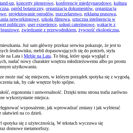
tand-up
,
koncerty plenerowe
,
konferencje międzynarodowe
,
kultura
czna
,
ogród botaniczny
,
organizacja dokumentów
,
organizacja
iowe
,
projektowanie ogrodów
,
pszczelarstwo
,
reklama prasowa
,
kania networkingowe
,
szkoła filmowa
,
sztuczna inteligencja w
port publiczny
,
user experience
,
usługi cateringowe
,
wakacje z
 branżowe
,
zwiedzanie z przewodnikiem
,
żywność ekologiczna
,
mieszkania. Już sam główny przekaz serwisu pokazuje, że jest to
ch środowisku, mebli dopasowujących się do potrzeb, stylu
ble na Lata i
Meble na Lata
. To blog, które spaja wygląd z
dszych, nadać nowy charakter wnętrzu młodzieżowemu albo po prostu
iennym użytkowaniu.
ze może stać się miejscem, w którym porządek spotyka się z wygodą.
czenia tak, by całe wnętrze było spójne.
łość, ergonomia i uniwersalność. Dzięki temu strona trafia zarówno
lne wykorzystanie miejsca.
k pielęgnować wyposażenie, jak wprowadzać zmiany i jak wybierać
 ułatwień na co dzień.
yl spotyka się z użytecznością. W tekstach wyczuwa się
 oraz domowe metamorfozy.