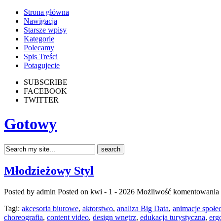
Strona główna
Nawigacja
Starsze wpisy
Kategorie
Polecamy
Spis Treści
Potagujecie
SUBSCRIBE
FACEBOOK
TWITTER
Gotowy
Młodzieżowy Styl
Posted by admin
Posted on kwi - 1 - 2026
Możliwość komentowania
Tagi:
akcesoria biurowe
,
aktorstwo
,
analiza Big Data
,
animacje społe
choreografia
,
content video
,
design wnętrz
,
edukacja turystyczna
,
erg