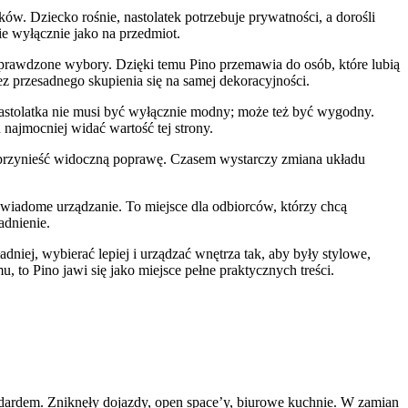
ków. Dziecko rośnie, nastolatek potrzebuje prywatności, a dorośli
e wyłącznie jako na przedmiot.
 sprawdzone wybory. Dzięki temu Pino przemawia do osób, które lubią
ez przesadnego skupienia się na samej dekoracyjności.
 nastolatka nie musi być wyłącznie modny; może też być wygodny.
najmocniej widać wartość tej strony.
e przynieść widoczną poprawę. Czasem wystarczy zmiana układu
 świadome urządzanie. To miejsce dla odbiorców, którzy chcą
adnienie.
dniej, wybierać lepiej i urządzać wnętrza tak, aby były stylowe,
 to Pino jawi się jako miejsce pełne praktycznych treści.
tandardem. Zniknęły dojazdy, open space’y, biurowe kuchnie. W zamian