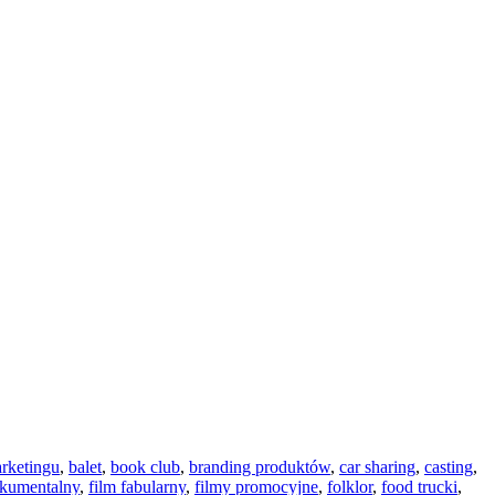
rketingu
,
balet
,
book club
,
branding produktów
,
car sharing
,
casting
,
okumentalny
,
film fabularny
,
filmy promocyjne
,
folklor
,
food trucki
,