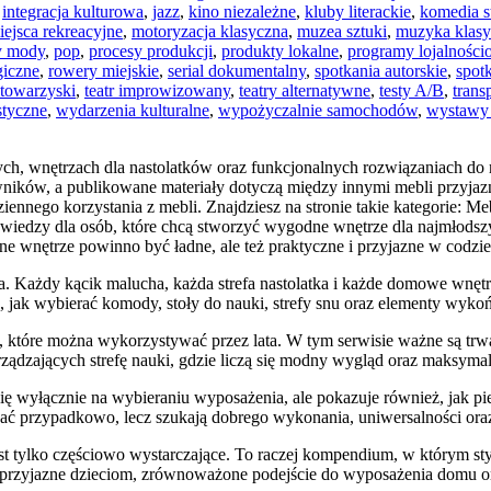
,
integracja kulturowa
,
jazz
,
kino niezależne
,
kluby literackie
,
komedia s
iejsca rekreacyjne
,
motoryzacja klasyczna
,
muzea sztuki
,
muzyka klasy
y mody
,
pop
,
procesy produkcji
,
produkty lokalne
,
programy lojalnośc
giczne
,
rowery miejskie
,
serial dokumentalny
,
spotkania autorskie
,
spot
 towarzyski
,
teatr improwizowany
,
teatry alternatywne
,
testy A/B
,
trans
styczne
,
wydarzenia kulturalne
,
wypożyczalnie samochodów
,
wystawy
cych, wnętrzach dla nastolatków oraz funkcjonalnych rozwiązaniach do 
ków, a publikowane materiały dotyczą między innymi mebli przyjazny
nnego korzystania z mebli. Znajdziesz na stronie takie kategorie: Me
ódło wiedzy dla osób, które chcą stworzyć wygodne wnętrze dla najmło
ne wnętrze powinno być ładne, ale też praktyczne i przyjazne w codz
a. Każdy kącik malucha, każda strefa nastolatka i każde domowe wnętr
, jak wybierać komody, stoły do nauki, strefy snu oraz elementy wykoń
, które można wykorzystywać przez lata. W tym serwisie ważne są trwa
ządzających strefę nauki, gdzie liczą się modny wygląd oraz maksyma
ia się wyłącznie na wybieraniu wyposażenia, ale pokazuje również, ja
ać przypadkowo, lecz szukają dobrego wykonania, uniwersalności oraz
jest tylko częściowo wystarczające. To raczej kompendium, w którym st
nia przyjazne dzieciom, zrównoważone podejście do wyposażenia domu