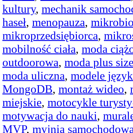
kultury
,
mechanik samoch
haseł
,
menopauza
,
mikrobio
mikroprzedsiębiorca
,
mikro
mobilność ciała
,
moda ciąż
outdoorowa
,
moda plus siz
moda uliczna
,
modele języ
MongoDB
,
montaż wideo
,
miejskie
,
motocykle turyst
motywacja do nauki
,
murale
MVP
,
myjnia samochodow