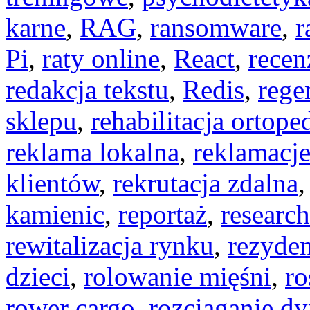
karne
,
RAG
,
ransomware
,
r
Pi
,
raty online
,
React
,
recen
redakcja tekstu
,
Redis
,
rege
sklepu
,
rehabilitacja ortop
reklama lokalna
,
reklamacj
klientów
,
rekrutacja zdalna
kamienic
,
reportaż
,
researc
rewitalizacja rynku
,
rezyden
dzieci
,
rolowanie mięśni
,
ro
rower cargo
,
rozciąganie d