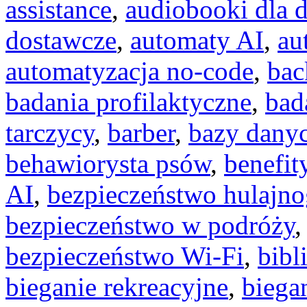
assistance
,
audiobooki dla d
dostawcze
,
automaty AI
,
au
automatyzacja no-code
,
bac
badania profilaktyczne
,
bad
tarczycy
,
barber
,
bazy dany
behawiorysta psów
,
benefit
AI
,
bezpieczeństwo hulajno
bezpieczeństwo w podróży
bezpieczeństwo Wi-Fi
,
bibl
bieganie rekreacyjne
,
biega