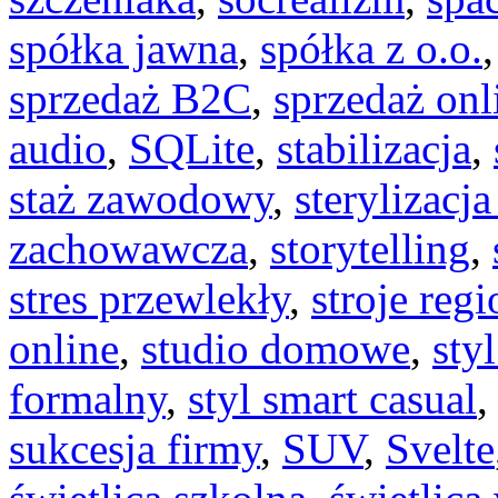
spółka jawna
,
spółka z o.o.
sprzedaż B2C
,
sprzedaż onl
audio
,
SQLite
,
stabilizacja
,
staż zawodowy
,
sterylizacja
zachowawcza
,
storytelling
,
stres przewlekły
,
stroje reg
online
,
studio domowe
,
sty
formalny
,
styl smart casual
sukcesja firmy
,
SUV
,
Svelte