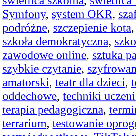
świetlica szkolna
,
świetlica
Symfony
,
system OKR
,
sza
podróżne
,
szczepienie kota
szkoła demokratyczna
,
szko
zawodowe online
,
sztuka p
szybkie czytanie
,
szyfrowan
amatorski
,
teatr dla dzieci
,
oddechowe
,
techniki uczeni
terapia pedagogiczna
,
termi
terrarium
,
testowanie opro