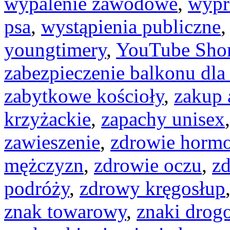
wypalenie zawodowe
,
wypr
psa
,
wystąpienia publiczne
youngtimery
,
YouTube Shor
zabezpieczenie balkonu dla
zabytkowe kościoły
,
zakup 
krzyżackie
,
zapachy unisex
zawieszenie
,
zdrowie horm
mężczyzn
,
zdrowie oczu
,
zd
podróży
,
zdrowy kręgosłup
znak towarowy
,
znaki drog