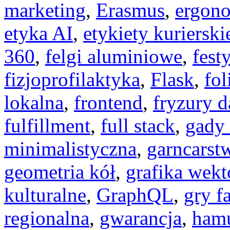
marketing
,
Erasmus
,
ergono
etyka AI
,
etykiety kurierski
360
,
felgi aluminiowe
,
fest
fizjoprofilaktyka
,
Flask
,
fol
lokalna
,
frontend
,
fryzury 
fulfillment
,
full stack
,
gady
minimalistyczna
,
garncarst
geometria kół
,
grafika wek
kulturalne
,
GraphQL
,
gry f
regionalna
,
gwarancja
,
ham