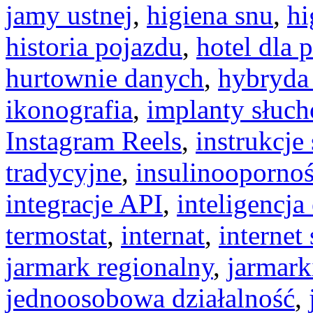
jamy ustnej
,
higiena snu
,
hi
historia pojazdu
,
hotel dla 
hurtownie danych
,
hybryda 
ikonografia
,
implanty słuc
Instagram Reels
,
instrukcj
tradycyjne
,
insulinooporno
integracje API
,
inteligencj
termostat
,
internat
,
internet 
jarmark regionalny
,
jarmark
jednoosobowa działalność
,