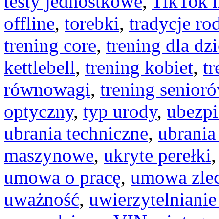
testy jednostkowe
,
TikTok 
offline
,
torebki
,
tradycje ro
trening core
,
trening dla dzi
kettlebell
,
trening kobiet
,
tr
równowagi
,
trening senior
optyczny
,
typ urody
,
ubezpi
ubrania techniczne
,
ubrania
maszynowe
,
ukryte perełki
umowa o pracę
,
umowa zlec
uważność
,
uwierzytelniani