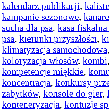
kalendarz publikacji
,
kalist
kampanie sezonowe
,
kanar
sucha dla psa
,
kasa fiskalna
psa
,
kierunki przyszłości
,
k
klimatyzacja samochodowa
koloryzacja włosów
,
kombi
kompetencje miękkie
,
komu
koncentracja
,
konkursy prz
zabytków
,
konsole do gier
,
konteneryzacja
,
kontuzje s