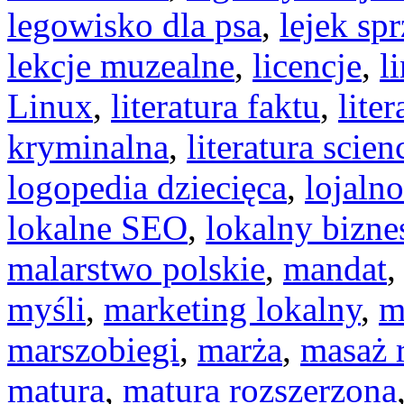
legowisko dla psa
,
lejek sp
lekcje muzealne
,
licencje
,
l
Linux
,
literatura faktu
,
liter
kryminalna
,
literatura scien
logopedia dziecięca
,
lojaln
lokalne SEO
,
lokalny bizne
malarstwo polskie
,
mandat
myśli
,
marketing lokalny
,
m
marszobiegi
,
marża
,
masaż 
matura
,
matura rozszerzona