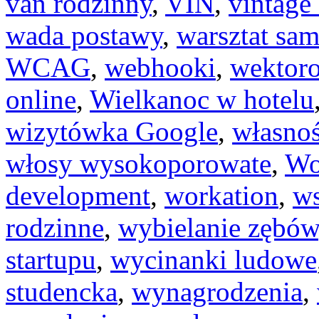
van rodzinny
,
VIN
,
vintage
wada postawy
,
warsztat sa
WCAG
,
webhooki
,
wektor
online
,
Wielkanoc w hotelu
wizytówka Google
,
własnoś
włosy wysokoporowate
,
Wo
development
,
workation
,
ws
rodzinne
,
wybielanie zębów
startupu
,
wycinanki ludowe
studencka
,
wynagrodzenia
,