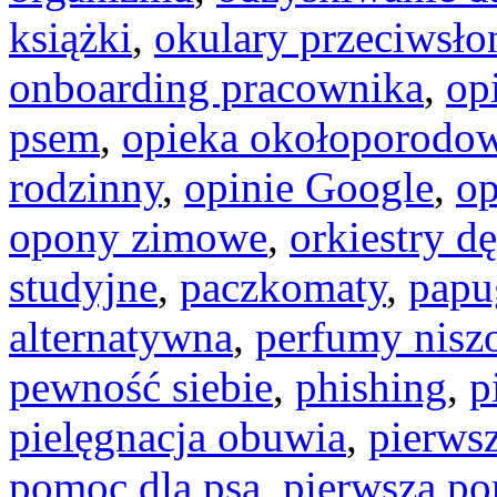
książki
,
okulary przeciwsło
onboarding pracownika
,
op
psem
,
opieka okołoporodo
rodzinny
,
opinie Google
,
op
opony zimowe
,
orkiestry dę
studyjne
,
paczkomaty
,
papug
alternatywna
,
perfumy nisz
pewność siebie
,
phishing
,
p
pielęgnacja obuwia
,
pierws
pomoc dla psa
,
pierwsza p