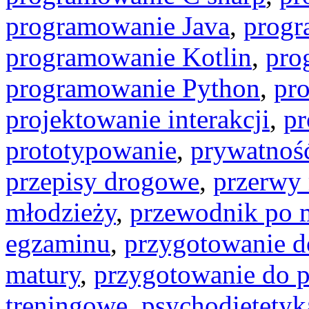
programowanie Java
,
progr
programowanie Kotlin
,
pro
programowanie Python
,
pr
projektowanie interakcji
,
pr
prototypowanie
,
prywatność
przepisy drogowe
,
przerwy
młodzieży
,
przewodnik po m
egzaminu
,
przygotowanie d
matury
,
przygotowanie do 
treningowe
,
psychodietetyk