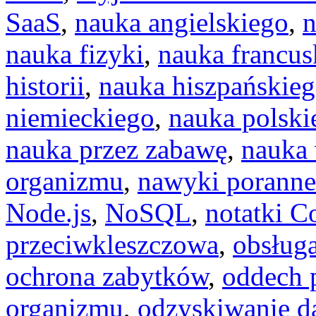
SaaS
,
nauka angielskiego
,
n
nauka fizyki
,
nauka francus
historii
,
nauka hiszpańskie
niemieckiego
,
nauka polski
nauka przez zabawę
,
nauka
organizmu
,
nawyki poranne
Node.js
,
NoSQL
,
notatki C
przeciwkleszczowa
,
obsług
ochrona zabytków
,
oddech 
organizmu
,
odzyskiwanie d