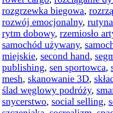
rozgrzewka biegowa
,
rozrz
rozwój emocjonalny
,
rutyn
rytm dobowy
,
rzemiosło ar
samochód używany
,
samoch
miejskie
,
second hand
,
segm
publishing
,
sen sportowca
,
mesh
,
skanowanie 3D
,
skła
ślad węglowy podróży
,
sma
snycerstwo
,
social selling
,
s
szczeniaka
,
socrealizm
,
spa