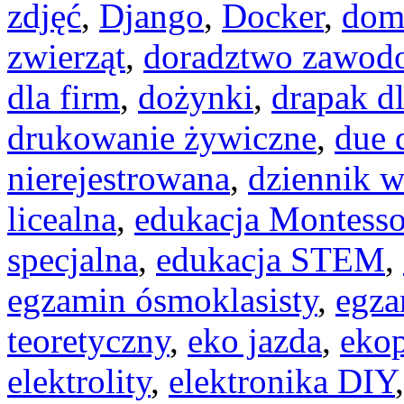
zdjęć
,
Django
,
Docker
,
dom
zwierząt
,
doradztwo zawod
dla firm
,
dożynki
,
drapak dl
drukowanie żywiczne
,
due 
nierejestrowana
,
dziennik w
licealna
,
edukacja Montesso
specjalna
,
edukacja STEM
,
egzamin ósmoklasisty
,
egza
teoretyczny
,
eko jazda
,
eko
elektrolity
,
elektronika DIY