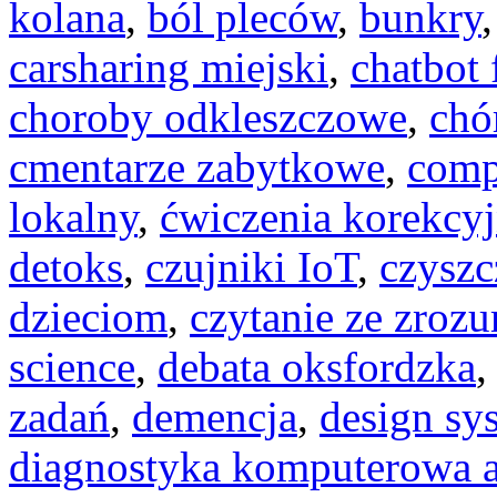
kolana
,
ból pleców
,
bunkry
carsharing miejski
,
chatbot
choroby odkleszczowe
,
chó
cmentarze zabytkowe
,
comp
lokalny
,
ćwiczenia korekcy
detoks
,
czujniki IoT
,
czyszc
dzieciom
,
czytanie ze zroz
science
,
debata oksfordzka
zadań
,
demencja
,
design sy
diagnostyka komputerowa a