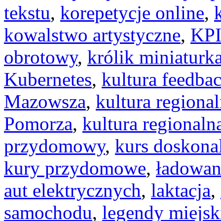
tekstu
,
korepetycje online
,
kowalstwo artystyczne
,
KP
obrotowy
,
królik miniaturk
Kubernetes
,
kultura feedba
Mazowsza
,
kultura regiona
Pomorza
,
kultura regionaln
przydomowy
,
kurs doskonal
kury przydomowe
,
ładowan
aut elektrycznych
,
laktacja
,
samochodu
,
legendy miejsk