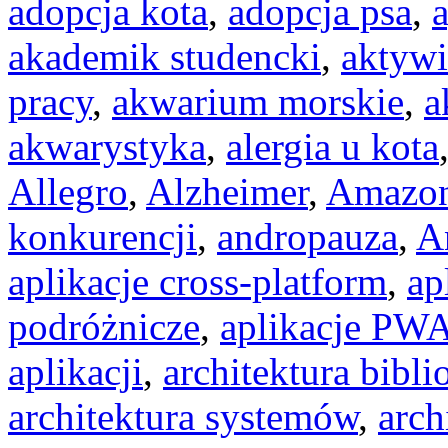
adopcja kota
,
adopcja psa
,
akademik studencki
,
aktywi
pracy
,
akwarium morskie
,
a
akwarystyka
,
alergia u kota
Allegro
,
Alzheimer
,
Amazo
konkurencji
,
andropauza
,
A
aplikacje cross-platform
,
ap
podróżnicze
,
aplikacje PW
aplikacji
,
architektura bibli
architektura systemów
,
arch