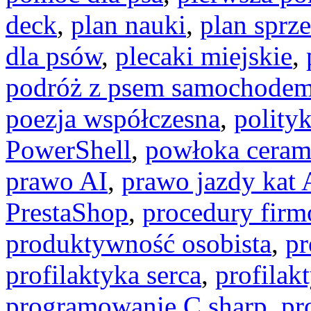
deck
,
plan nauki
,
plan sprz
dla psów
,
plecaki miejskie
,
podróż z psem samochode
poezja współczesna
,
polity
PowerShell
,
powłoka ceram
prawo AI
,
prawo jazdy kat 
PrestaShop
,
procedury fir
produktywność osobista
,
pr
profilaktyka serca
,
profilak
programowanie C sharp
,
pr